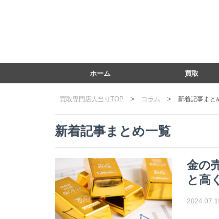
ホーム
買取
買取専門店大当りTOP
>
コラム
>
新着記事まと
新着記事まとめ一覧
金の
と高
2024.07.1