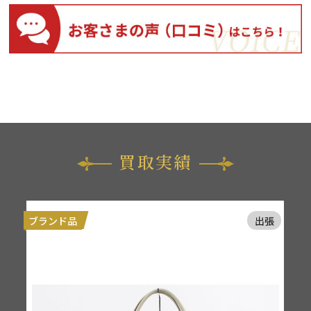
買取実績
張
ブランド品
出張
ブ