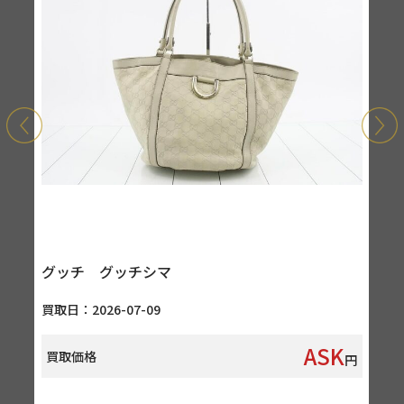
グッチ グッチシマ
セ
買取日：2026-07-09
買取
K
ASK
買取価格
買
円
円