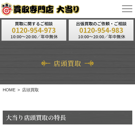
tog
nav
買取に関するご相談
出張買取のご依頼・ご相談
0120-954-973
0120-954-983
10:00～20:00／年中無休
10:00～20:00／年中無休
店頭買取
HOME
店頭買取
大当り店頭買取の特長