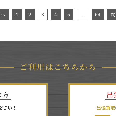
前へ
1
2
3
4
5
…
54
次
ご利用はこちらから
の方
出
ださい！
出張買取