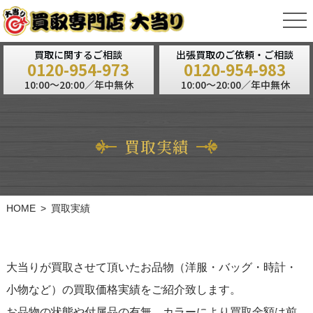
tog
nav
買取に関するご相談
出張買取のご依頼・ご相談
0120-954-973
0120-954-983
10:00～20:00／年中無休
10:00～20:00／年中無休
買取実績
HOME
買取実績
大当りが買取させて頂いたお品物（洋服・バッグ・時計・
小物など）の買取価格実績をご紹介致します。
お品物の状態や付属品の有無、カラーにより買取金額は前