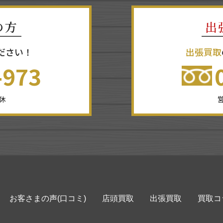
の方
出
ださい！
出張買取
-973
無休
営
お客さまの声(口コミ)
店頭買取
出張買取
買取コ