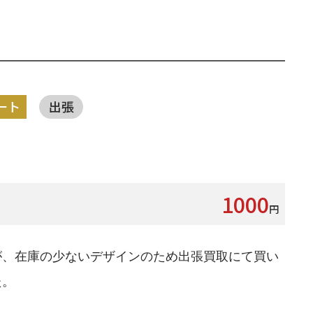
ート
出張
1000
円
が、在庫の少ないデザインのため出張買取にて買い
た。