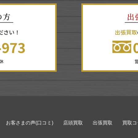
の方
出
ださい！
出張買取
-973
無休
営
お客さまの声(口コミ)
店頭買取
出張買取
買取コ