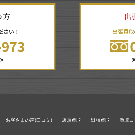
の方
出
ださい！
出張買取
-973
無休
営
お客さまの声(口コミ)
店頭買取
出張買取
買取コ