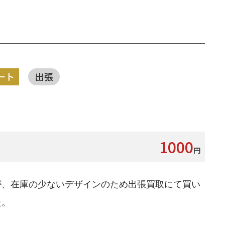
ート
出張
1000
円
が、在庫の少ないデザインのため出張買取にて買い
た。