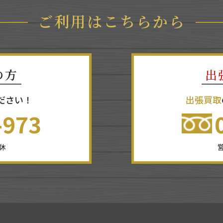
ご利用はこちらから
の方
出
ださい！
出張買取
-973
無休
営