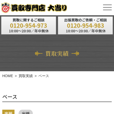
tog
nav
買取に関するご相談
出張買取のご依頼・ご相談
0120-954-973
0120-954-983
10:00～20:00／年中無休
10:00～20:00／年中無休
買取実績
HOME
買取実績
ベース
ベース
楽器
出張