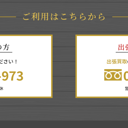
ご利用はこちらから
の方
出
ださい！
出張買取
-973
無休
営