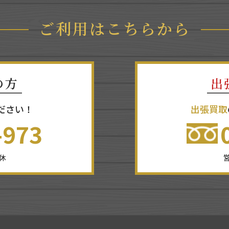
ご利用はこちらから
の方
出
ださい！
出張買取
-973
無休
営