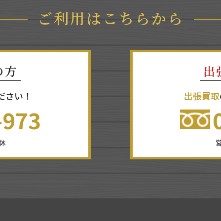
ご利用はこちらから
の方
出
ださい！
出張買取
-973
無休
営