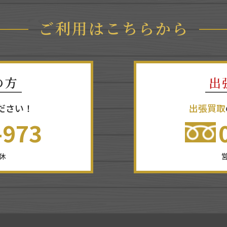
ご利用はこちらから
の方
出
ださい！
出張買取
-973
無休
営