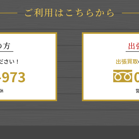
ご利用はこちらから
の方
出
ださい！
出張買取
-973
無休
営