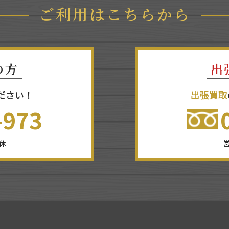
ご利用はこちらから
の方
出
ださい！
出張買取
-973
無休
営