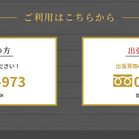
ご利用はこちらから
の方
出
ださい！
出張買取
-973
無休
営